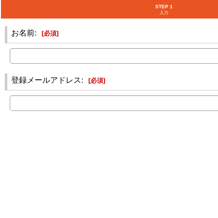
STEP 1
入力
お名前
:
[
必須
]
登録メールアドレス
:
[
必須
]