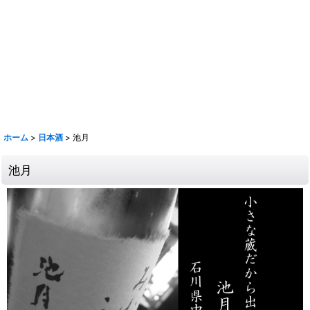
【取扱銘柄】田酒 喜久泉 山和 会津娘 磐城壽 土耕ん醸 あぶくま 飛露喜
奈良萬 夢心 写楽 宮泉 花泉 ロ万 大那 仙禽 〆張鶴 早瀬浦 菊鷹 而今 秋
鹿 花巴 大倉 金鼓 大黒正宗 太陽 若波 光栄菊 駒 赤鹿毛 青鹿毛 旭萬年
旭万年 杜氏潤平 中々 きろく 百年の孤独 山ねこ 山翡翠 山猿 クラフト
マン多田 いも麹芋 さつま国分 安田 フラミンゴオレンジ 金峰 海 くじら
のボトル 魔王 大和桜 三岳 豊永蔵 朝日 壱乃穣 飛乃流 龍宮 まーらん舟
鶴梅
ホーム
>
日本酒
>
池月
池月