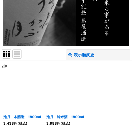
表示順変更
閉じる
2
件
表示数
:
並び順
:
絞り込む
池月 本醸造 1800ml
池月 純米酒 1800ml
3,438
円
(税込)
3,988
円
(税込)