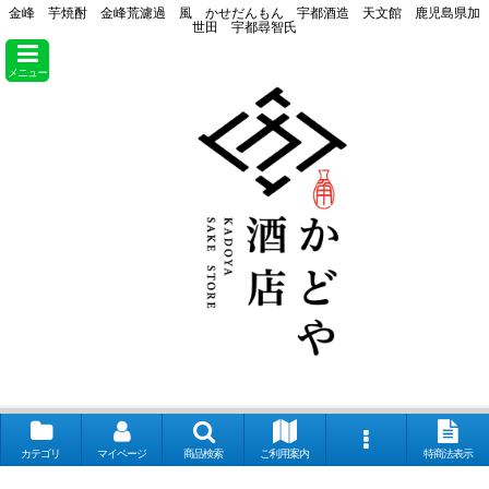
金峰 芋焼酎 金峰荒濾過 風 かせだんもん 宇都酒造 天文館 鹿児島県加
世田 宇都尋智氏
メニュー
カテゴリ
マイページ
商品検索
ご利用案内
特商法表示