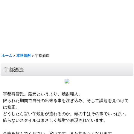
【取扱銘柄】田酒 喜久泉 山和 会津娘 磐城壽 土耕ん醸 あぶくま 飛露喜
奈良萬 夢心 写楽 宮泉 花泉 ロ万 大那 仙禽 〆張鶴 早瀬浦 菊鷹 而今 秋
鹿 花巴 大倉 金鼓 大黒正宗 太陽 若波 光栄菊 駒 赤鹿毛 青鹿毛 旭萬年
旭万年 杜氏潤平 中々 きろく 百年の孤独 山ねこ 山翡翠 山猿 クラフト
マン多田 いも麹芋 さつま国分 安田 フラミンゴオレンジ 金峰 海 くじら
のボトル 魔王 大和桜 三岳 豊永蔵 朝日 壱乃穣 飛乃流 龍宮 まーらん舟
鶴梅
ホーム
>
本格焼酎
>
宇都酒造
宇都酒造
宇都尋智氏。蔵元というより、焼酎職人。
限られた期間で自分の出来る事を注ぎ込み、そして課題を見つけて
は修正。
どうしたら旨い芋焼酎が造れるのか。頭の中はその事でいっぱい。
飾らないスタイルはまさしく焼酎で表現されています。
金峰を飲んでください。旨いです。また飲みたくなります。