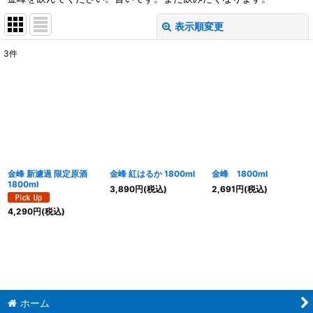
表示順変更
閉じる
3
件
表示数
:
並び順
:
絞り込む
金峰 新濾過 限定原酒
金峰 紅はるか 1800ml
金峰 1800ml
1800ml
3,890
円
(税込)
2,691
円
(税込)
4,290
円
(税込)
ホーム