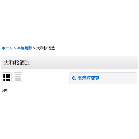
鹿 花巴 大倉 金鼓 大黒正宗 太陽 若波 光栄菊 駒 赤鹿毛 青鹿毛 旭萬年
旭万年 杜氏潤平 中々 きろく 百年の孤独 山ねこ 山翡翠 山猿 クラフト
マン多田 いも麹芋 さつま国分 安田 フラミンゴオレンジ 金峰 海 くじら
のボトル 魔王 大和桜 三岳 豊永蔵 朝日 壱乃穣 飛乃流 龍宮 まーらん舟
鶴梅
ホーム
>
本格焼酎
>
大和桜酒造
大和桜酒造
表示順変更
閉じる
5
件
表示数
:
並び順
:
絞り込む