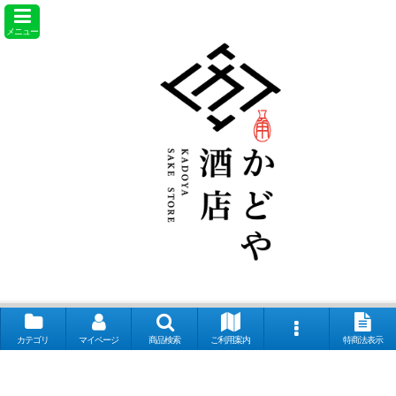
メニュー
カテゴリ
マイページ
商品検索
ご利用案内
特商法表示
【取扱銘柄】田酒 喜久泉 山和 会津娘 磐城壽 土耕ん醸 あぶくま 飛露喜
奈良萬 夢心 写楽 宮泉 花泉 ロ万 大那 仙禽 〆張鶴 早瀬浦 菊鷹 而今 秋