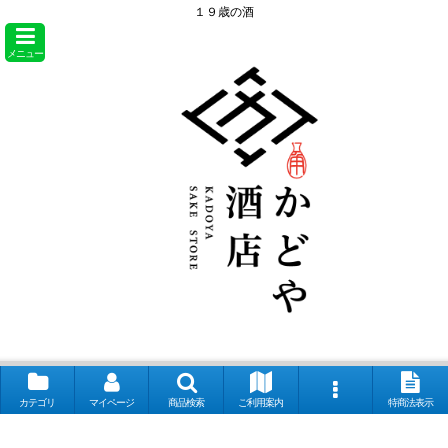
１９歳の酒
メニュー
カテゴリ
マイページ
商品検索
ご利用案内
特商法表示
【取扱銘柄】田酒 喜久泉 山和 会津娘 磐城壽 土耕ん醸 あぶくま 飛露喜