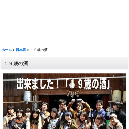
奈良萬 夢心 写楽 宮泉 花泉 ロ万 大那 仙禽 〆張鶴 早瀬浦 菊鷹 而今 秋
鹿 花巴 大倉 金鼓 大黒正宗 太陽 若波 光栄菊 駒 赤鹿毛 青鹿毛 旭萬年
旭万年 杜氏潤平 中々 きろく 百年の孤独 山ねこ 山翡翠 山猿 クラフト
マン多田 いも麹芋 さつま国分 安田 フラミンゴオレンジ 金峰 海 くじら
のボトル 魔王 大和桜 三岳 豊永蔵 朝日 壱乃穣 飛乃流 龍宮 まーらん舟
鶴梅
ホーム
>
日本酒
>
１９歳の酒
１９歳の酒