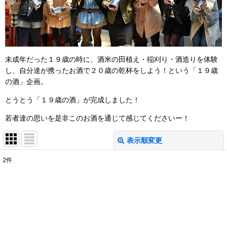
未成年だった１９歳の時に、酒米の田植え・稲刈り・酒造りを体験
し、自分達が携ったお酒で２０歳の乾杯をしよう！という「１９歳
の酒」企画。
とうとう「１９歳の酒」が完成しました！
若者達の思いを是非このお酒を通じて感じてくださいー！
表示順変更
閉じる
2
件
表示数
:
並び順
:
絞り込む