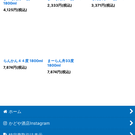
1800ml
2,333
円
(税込)
3,371
円
(税込)
4,125
円
(税込)
らんかん４４度 1800ml
まーらん舟33度
1800ml
7,874
円
(税込)
7,874
円
(税込)
ホーム
かどや酒店Instagram
特定商取引法表示