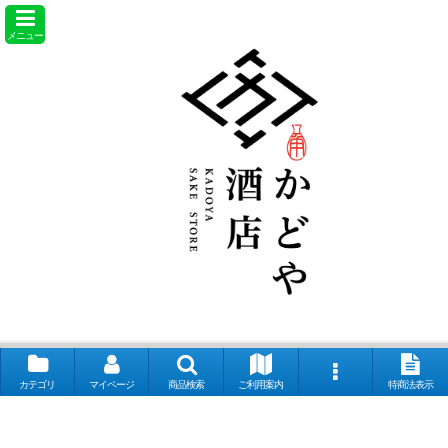
メニュー
カテゴリ
マイページ
商品検索
ご利用案内
特商法表示
【取扱銘柄】田酒 喜久泉 山和 会津娘 磐城壽 土耕ん醸 あぶくま 飛露喜
奈良萬 夢心 写楽 宮泉 花泉 ロ万 大那 仙禽 〆張鶴 早瀬浦 菊鷹 而今 秋