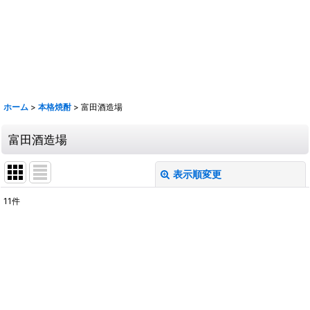
鹿 花巴 大倉 金鼓 大黒正宗 太陽 若波 光栄菊 駒 赤鹿毛 青鹿毛 旭萬年
旭万年 杜氏潤平 中々 きろく 百年の孤独 山ねこ 山翡翠 山猿 クラフト
マン多田 いも麹芋 さつま国分 安田 フラミンゴオレンジ 金峰 海 くじら
のボトル 魔王 大和桜 三岳 豊永蔵 朝日 壱乃穣 飛乃流 龍宮 まーらん舟
鶴梅
ホーム
>
本格焼酎
>
富田酒造場
富田酒造場
表示順変更
閉じる
11
件
表示数
:
並び順
:
絞り込む