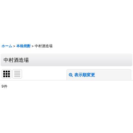
鹿 花巴 大倉 金鼓 大黒正宗 太陽 若波 光栄菊 駒 赤鹿毛 青鹿毛 旭萬年
旭万年 杜氏潤平 中々 きろく 百年の孤独 山ねこ 山翡翠 山猿 クラフト
マン多田 いも麹芋 さつま国分 安田 フラミンゴオレンジ 金峰 海 くじら
のボトル 魔王 大和桜 三岳 豊永蔵 朝日 壱乃穣 飛乃流 龍宮 まーらん舟
鶴梅
ホーム
>
本格焼酎
>
中村酒造場
中村酒造場
表示順変更
閉じる
9
件
表示数
:
並び順
:
絞り込む