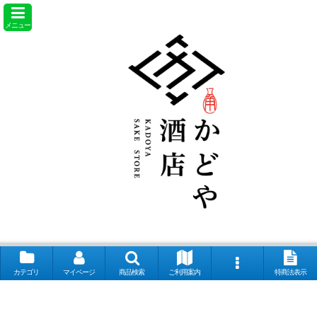
メニュー
カテゴリ
マイページ
商品検索
ご利用案内
特商法表示
【取扱銘柄】田酒 喜久泉 山和 会津娘 磐城壽 土耕ん醸 あぶくま 飛露喜
奈良萬 夢心 写楽 宮泉 花泉 ロ万 大那 仙禽 〆張鶴 早瀬浦 菊鷹 而今 秋