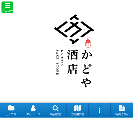
メニュー
カテゴリ
マイページ
商品検索
ご利用案内
特商法表示
【取扱銘柄】田酒 喜久泉 山和 会津娘 磐城壽 土耕ん醸 あぶくま 飛露喜
奈良萬 夢心 写楽 宮泉 花泉 ロ万 大那 仙禽 〆張鶴 早瀬浦 菊鷹 而今 秋