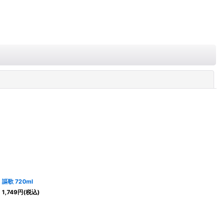
閉じる
謳歌 720ml
1,749
円
(税込)