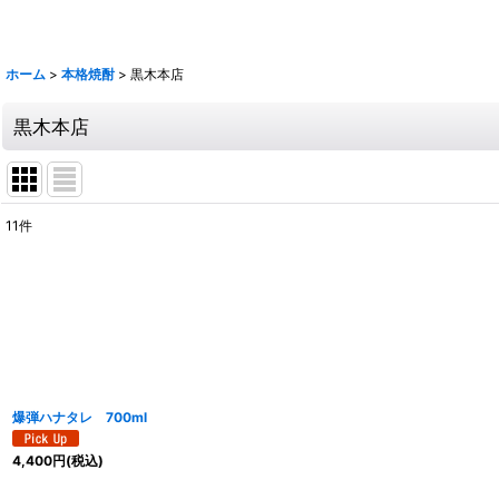
鶴梅
ホーム
>
本格焼酎
>
黒木本店
黒木本店
11
件
表示数
:
並び順
:
爆弾ハナタレ 700ml
4,400
円
(税込)