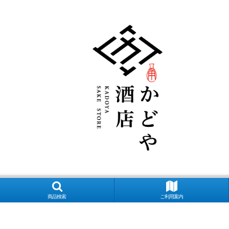
商品検索
ご利用案内
良萬 夢心 写楽 宮泉 花泉 ロ万 大那 仙禽 〆張鶴 早瀬浦 菊鷹 而今 秋
マン多田 いも麹芋 さつま国分 安田 フラミンゴオレンジ 金峰 海 くじらの