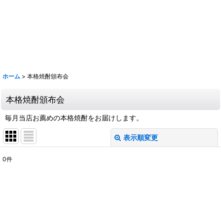
鹿 花巴 大倉 金鼓 大黒正宗 太陽 若波 光栄菊 駒 赤鹿毛 青鹿毛 旭萬年
旭万年 杜氏潤平 中々 きろく 百年の孤独 山ねこ 山翡翠 山猿 クラフト
マン多田 いも麹芋 さつま国分 安田 フラミンゴオレンジ 金峰 海 くじら
のボトル 魔王 大和桜 三岳 豊永蔵 朝日 壱乃穣 飛乃流 龍宮 まーらん舟
鶴梅
ホーム
>
本格焼酎頒布会
本格焼酎頒布会
毎月当店お薦めの本格焼酎をお届けします。
表示順変更
閉じる
0
件
表示数
:
並び順
:
絞り込む