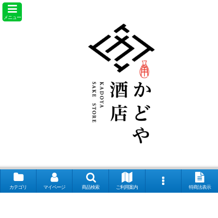
メニュー
カテゴリ
マイページ
商品検索
ご利用案内
特商法表示
【取扱銘柄】田酒 喜久泉 山和 会津娘 磐城壽 土耕ん醸 あぶくま 飛露喜
奈良萬 夢心 写楽 宮泉 花泉 ロ万 大那 仙禽 〆張鶴 早瀬浦 菊鷹 而今 秋