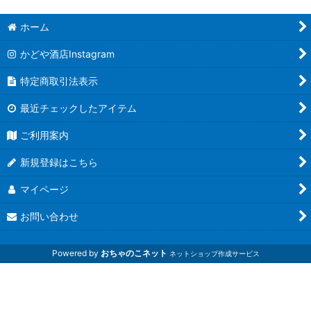
ホーム
かどや酒店Instagram
特定商取引法表示
最近チェックしたアイテム
ご利用案内
新規登録はこちら
マイページ
お問い合わせ
Powered by
おちゃのこネット
ネットショップ作成サービス
磐城壽 山和 於多福 光栄菊 而今 大倉 花巴 而今 早瀬浦 会津
娘 あぶくま 寫樂 飛露喜 奈良萬 夢心 日本酒 焼酎 ワイン 大
阪 茨木 田酒 喜久泉 若波 立命館 かどや 酒屋 酒店 魔王 いも
麹芋 旭萬年 金峰 杜氏潤平 蔓無源氏 海 豊永蔵 赤鹿毛 青鹿毛