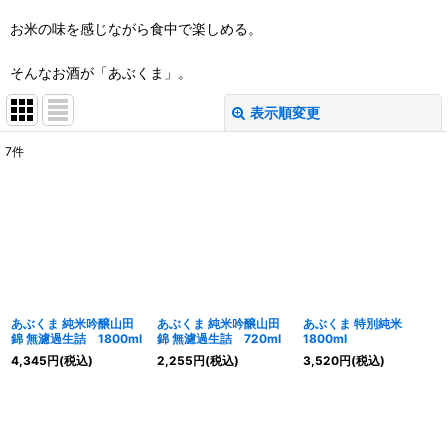
お米の味を感じながら食中で楽しめる。
そんなお酒が「あぶくま」。
表示順変更
閉じる
7
件
表示数
:
並び順
:
絞り込む
あぶくま 純米吟醸山田
あぶくま 純米吟醸山田
あぶくま 特別純米
錦 無濾過生詰 1800ml
錦 無濾過生詰 720ml
1800ml
4,345
円
(税込)
2,255
円
(税込)
3,520
円
(税込)