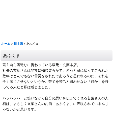
奈良萬 夢心 写楽 宮泉 花泉 ロ万 大那 仙禽 〆張鶴 早瀬浦 菊鷹 而今 秋
鹿 花巴 大倉 金鼓 大黒正宗 太陽 若波 光栄菊 駒 赤鹿毛 青鹿毛 旭萬年
旭万年 杜氏潤平 中々 きろく 百年の孤独 山ねこ 山翡翠 山猿 クラフト
マン多田 いも麹芋 さつま国分 安田 フラミンゴオレンジ 金峰 海 くじら
のボトル 魔王 大和桜 三岳 豊永蔵 朝日 壱乃穣 飛乃流 龍宮 まーらん舟
鶴梅
ホーム
>
日本酒
>
あぶくま
あぶくま
蔵主自ら酒造りに携わっている蔵元・玄葉本店。
社長の玄葉さんは非常に物腰柔らかで、きっと蔵に戻ってこられた
数年はとんでもない苦労をされたであろうと思われるのに、それを
全く感じさせないというか、苦労を苦労と思わせない「何か」を持
ってる人だと私は感じました。
ハッハッハ！と笑いながら自分の思いを伝えてくれる玄葉さんの人
柄は、まさしく玄葉さんのお酒「あぶくま」に表現されているんじ
ゃないかと思います。