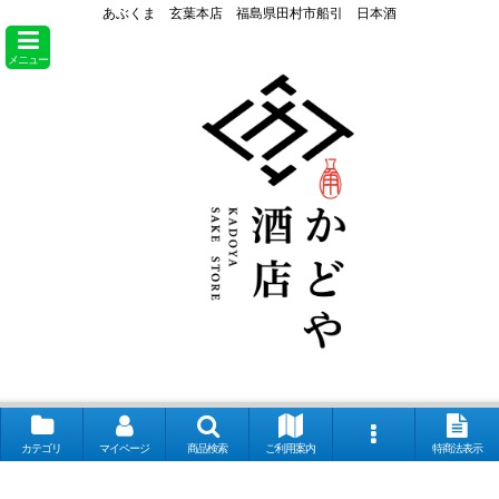
あぶくま 玄葉本店 福島県田村市船引 日本酒
メニュー
カテゴリ
マイページ
商品検索
ご利用案内
特商法表示
【取扱銘柄】田酒 喜久泉 山和 会津娘 磐城壽 土耕ん醸 あぶくま 飛露喜