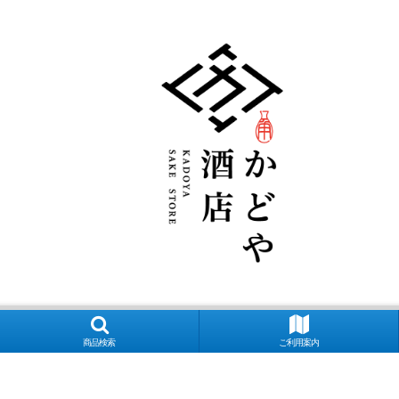
商品検索
ご利用案内
良萬 夢心 写楽 宮泉 花泉 ロ万 大那 仙禽 〆張鶴 早瀬浦 菊鷹 而今 秋
マン多田 いも麹芋 さつま国分 安田 フラミンゴオレンジ 金峰 海 くじらの