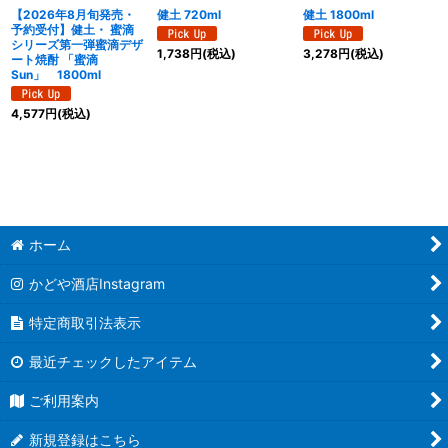
【2026年8月旬発売・
健土 720ml
健土 1800ml
予約受付】健土・ 蜜滴
シリーズ第一弾蜜滴デザ
1,738
円
(税込)
3,278
円
(税込)
ート焼酎 「蜜滴
Sun」 1800ml
4,577
円
(税込)
ホーム
かどや酒店Instagram
特定商取引法表示
最近チェックしたアイテム
ご利用案内
新規登録はこちら