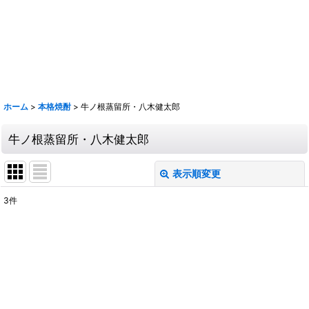
鹿 花巴 大倉 金鼓 大黒正宗 太陽 若波 光栄菊 駒 赤鹿毛 青鹿毛 旭萬年
旭万年 杜氏潤平 中々 きろく 百年の孤独 山ねこ 山翡翠 山猿 クラフト
マン多田 いも麹芋 さつま国分 安田 フラミンゴオレンジ 金峰 海 くじら
のボトル 魔王 大和桜 三岳 豊永蔵 朝日 壱乃穣 飛乃流 龍宮 まーらん舟
鶴梅
ホーム
>
本格焼酎
>
牛ノ根蒸留所・八木健太郎
牛ノ根蒸留所・八木健太郎
表示順変更
閉じる
3
件
表示数
:
並び順
:
絞り込む