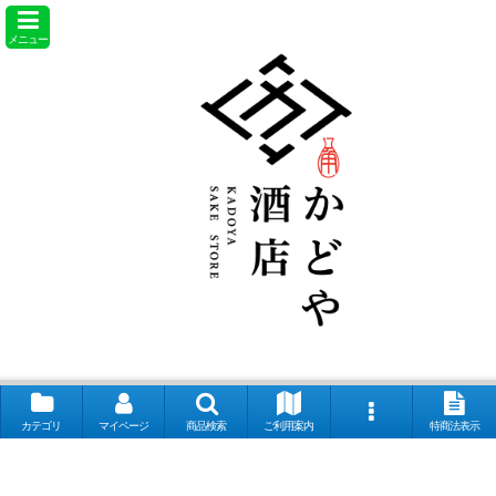
メニュー
カテゴリ
マイページ
商品検索
ご利用案内
特商法表示
【取扱銘柄】田酒 喜久泉 山和 会津娘 磐城壽 土耕ん醸 あぶくま 飛露喜
奈良萬 夢心 写楽 宮泉 花泉 ロ万 大那 仙禽 〆張鶴 早瀬浦 菊鷹 而今 秋