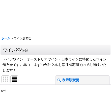
鹿 花巴 大倉 金鼓 大黒正宗 太陽 若波 光栄菊 駒 赤鹿毛 青鹿毛 旭萬年
旭万年 杜氏潤平 中々 きろく 百年の孤独 山ねこ 山翡翠 山猿 クラフト
マン多田 いも麹芋 さつま国分 安田 フラミンゴオレンジ 金峰 海 くじら
のボトル 魔王 大和桜 三岳 豊永蔵 朝日 壱乃穣 飛乃流 龍宮 まーらん舟
鶴梅
ホーム
>
ワイン頒布会
ワイン頒布会
ドイツワイン・オーストリアワイン・日本ワインに特化したワイン
頒布会です。赤白１本ずつ合計２本を毎月指定期間内でお届けいた
します！
表示順変更
閉じる
0
件
表示数
:
並び順
: