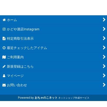
絞り込む
ホーム
かどや酒店Instagram
特定商取引法表示
最近チェックしたアイテム
ご利用案内
新規登録はこちら
マイページ
お問い合わせ
Powered by
おちゃのこネット
ネットショップ作成サービス
磐城壽 山和 於多福 光栄菊 而今 大倉 花巴 而今 早瀬浦 会津
娘 あぶくま 寫樂 飛露喜 奈良萬 夢心 日本酒 焼酎 ワイン 大