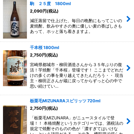
駒 ２５度 1800ml
2,090
円
(税込)
減圧蒸留で仕上げた、毎日の晩酌にもってこいの
麦焼酎。飲みやすさの奧に優しい麦の香ばしさも
あって、ホッと落ち着きますよ。
千本桜 1800ml
2,750
円
(税込)
宮崎県都城市・柳田酒造さんから３５年ぶりの復
活！芋焼酎「千本桜」登場です！ ここまでどれだ
けの多くの事を乗り越えてきたんだろう・・ 現当
主・柳田正さんが蔵に戻ってからずっと心の中で
思い続けてい…
栃栗毛MIZUNARAスピリッツ 720ml
2,750
円
(税込)
「栃栗毛MIZUNARA」がニュースタイルで登
場！！ 本格焼酎というカテゴリーでは、酒税法の
規定で焼酎そのものの色が「濃すぎてはいけな
い」という項目がある。 その為、樽貯蔵で得られ