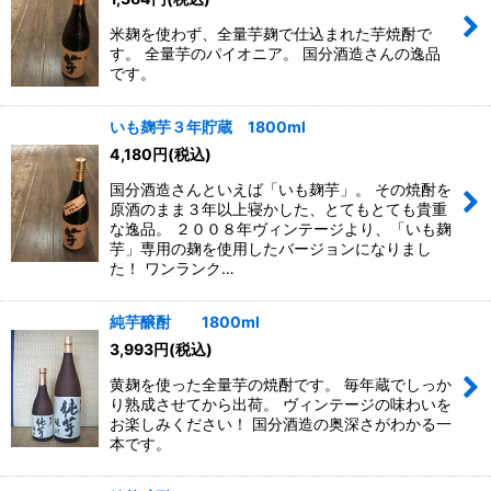
米麹を使わず、全量芋麹で仕込まれた芋焼酎で
す。 全量芋のパイオニア。 国分酒造さんの逸品
です。
いも麹芋３年貯蔵 1800ml
4,180
円
(税込)
国分酒造さんといえば「いも麹芋」。 その焼酎を
原酒のまま３年以上寝かした、とてもとても貴重
な逸品。 ２００８年ヴィンテージより、「いも麹
芋」専用の麹を使用したバージョンになりまし
た！ ワンランク…
純芋醸酎 1800ml
3,993
円
(税込)
黄麹を使った全量芋の焼酎です。 毎年蔵でしっか
り熟成させてから出荷。 ヴィンテージの味わいを
お楽しみください！ 国分酒造の奥深さがわかる一
本です。