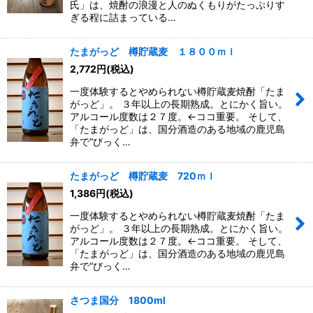
氏」は、焼酎の浪漫と人のぬくもりがたっぷりす
ぎる程に詰まっている…
たまがっど 樽貯蔵麦 １８００ｍｌ
2,772
円
(税込)
一度体験するとやめられない樽貯蔵麦焼酎「たま
がっど」。 ３年以上の長期熟成。とにかく旨い。
アルコール度数は２７度。←ココ重要。 そして、
「たまがっど」は、国分酒造のある地域の鹿児島
弁で“びっく…
たまがっど 樽貯蔵麦 720ｍｌ
1,386
円
(税込)
一度体験するとやめられない樽貯蔵麦焼酎「たま
がっど」。 ３年以上の長期熟成。とにかく旨い。
アルコール度数は２７度。←ココ重要。 そして、
「たまがっど」は、国分酒造のある地域の鹿児島
弁で“びっく…
さつま国分 1800ml