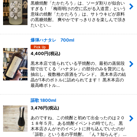
黒糖焼酎「たかたろう」は、ソーダ割りが似合い
すぎる！ 「梅雨明けの空に広がる入道雲」という
意味の焼酎「たかたろう」は、サトウキビが原料
の黒糖焼酎。 爽やかですっきりさを楽しんで頂き
たいとい…
爆弾ハナタレ 700ml
4,400
円
(税込)
黒木本店で造られている芋焼酎の、最初の蒸留段
階で出てくる「ハナタレ」の部分のみを贅沢にも
抽出し、複数種の原酒をブレンド。 黒木本店の結
晶が1本のボトルに詰められてます！ 黒木本店の
最高峰ボトル…
謳歌 1800ml
3,476
円
(税込)
あのですね、この焼酎と初めて出会ったのは２０
１８年５月。 ある焼酎イベントの時でした。 黒
木本店さんがそのイベントに持ち込んでいたのが
「謳歌」という名の芋焼酎。 「ん？知らんぞ」 …