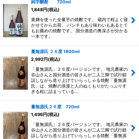
純芋醸酎 720ml
1,848
円
(税込)
黄麹を使った全量芋の焼酎です。 蔵内で程よく寝
かせてから出荷。 パンチもあり味わいもあるとて
もお薦めの焼酎です。 国分酒造の奥深さが分かる
一本です。
蔓無源氏 ２６度 1800ml
2,992
円
(税込)
「蔓無源氏」２６度バージョンです。 地元農家の
谷山さんと国分酒造の皆さんが二人三脚で試行錯
誤しながら造り上げていらっしゃる焼酎「蔓無源
氏」は、焼酎の浪漫と人のぬくもりがたっぷりす
ぎる程に詰まっている…
蔓無源氏２６度 720ml
1,496
円
(税込)
「蔓無源氏」２６度バージョンです。 地元農家の
谷山さんと国分酒造の皆さんが二人三脚で試行錯
誤しながら造り上げていらっしゃる焼酎「蔓無源