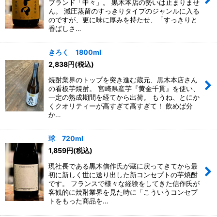
ブランド「中々」。 黒木本店の勢いは止まりませ
ん。 減圧蒸留のすっきりタイプのジャンルに入る
のですが、更に味に厚みを持たせ、「すっきりと
香ばしさ…
きろく 1800ml
2,838
円
(税込)
焼酎業界のトップを突き進む蔵元、黒木本店さん
の看板芋焼酎。 宮崎県産芋『黄金千貫』を使い、
一定の熟成期間を経てから出荷。 もうね、とにか
くクオリティーが高すぎて高すぎて！ 飲めば分
か…
球 720ml
1,859
円
(税込)
現社長である黒木信作氏が蔵に戻ってきてから最
初に新しく世に送り出した新コンセプトの芋焼酎
です。 フランスで様々な経験をしてきた信作氏が
客観的に焼酎業界を見た時に「こういうコンセプ
トをもった商品を…