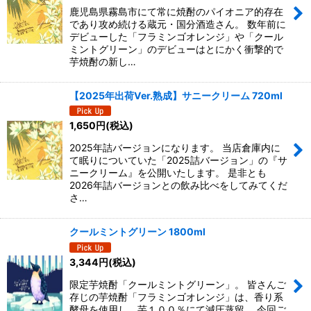
鹿児島県霧島市にて常に焼酎のパイオニア的存在
絞り込む
であり攻め続ける蔵元・国分酒造さん。 数年前に
デビューした「フラミンゴオレンジ」や「クール
ミントグリーン」のデビューはとにかく衝撃的で
芋焼酎の新し…
【2025年出荷Ver.熟成】サニークリーム 720ml
1,650
円
(税込)
2025年詰バージョンになります。 当店倉庫内に
て眠りについていた「2025詰バージョン」の『サ
ニークリーム』を公開いたします。 是非とも
2026年詰バージョンとの飲み比べをしてみてくだ
さ…
クールミントグリーン 1800ml
3,344
円
(税込)
限定芋焼酎「クールミントグリーン」。 皆さんご
存じの芋焼酎「フラミンゴオレンジ」は、香り系
酵母を使用し、芋１００％にて減圧蒸留。 今回ご