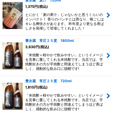
豊永蔵 麦汁 720ml
1,375
円
(税込)
とにかく「麦の果汁」じゃないかと思うくらいの
インパクト！ 香りのパンチとは異なり、喉ごしは
キレる爽快さがあります。 昨年度より更なる香ば
しさを発揮して登場してくれました！
豊永蔵 常圧２５度 1800ml
3,630
円
(税込)
「米焼酎＝軽やかで飲みやすい」というイメージ
を見事に覆してくれる米焼酎です。当店では、芋
焼酎好きの方が芋焼酎と間違えてしまうほど香ば
しく、感動的な飲み口に脱帽です!
豊永蔵 常圧２５度 720ml
1,815
円
(税込)
「米焼酎＝軽やかで飲みやすい」というイメージ
を見事に覆してくれる米焼酎です。当店では、芋
焼酎好きの方が芋焼酎と間違えてしまうほど香ば
しく、感動的な飲み口に脱帽です!