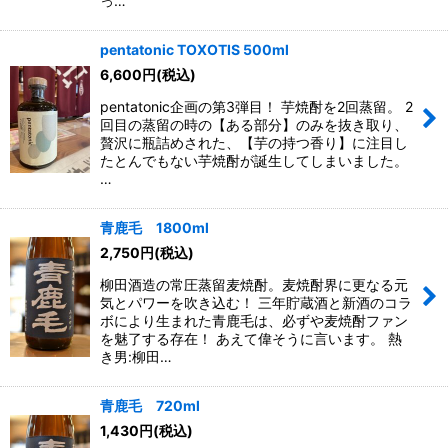
っ…
pentatonic TOXOTIS 500ml
6,600
円
(税込)
pentatonic企画の第3弾目！ 芋焼酎を2回蒸留。 2
回目の蒸留の時の【ある部分】のみを抜き取り、
贅沢に瓶詰めされた、【芋の持つ香り】に注目し
たとんでもない芋焼酎が誕生してしまいました。
…
青鹿毛 1800ml
2,750
円
(税込)
柳田酒造の常圧蒸留麦焼酎。麦焼酎界に更なる元
気とパワーを吹き込む！ 三年貯蔵酒と新酒のコラ
ボにより生まれた青鹿毛は、必ずや麦焼酎ファン
を魅了する存在！ あえて偉そうに言います。 熱
き男:柳田…
青鹿毛 720ml
1,430
円
(税込)