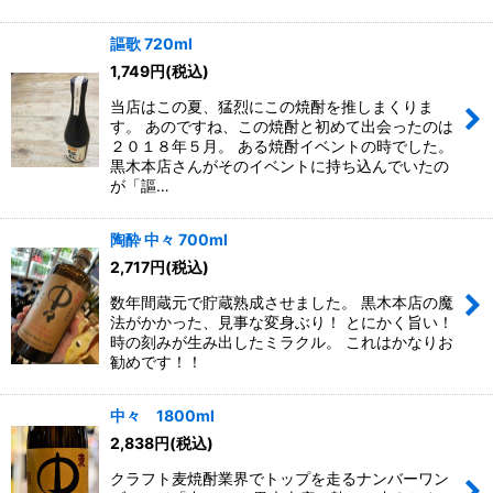
謳歌 720ml
1,749
円
(税込)
当店はこの夏、猛烈にこの焼酎を推しまくりま
す。 あのですね、この焼酎と初めて出会ったのは
２０１８年５月。 ある焼酎イベントの時でした。
黒木本店さんがそのイベントに持ち込んでいたの
が「謳…
陶酔 中々 700ml
2,717
円
(税込)
数年間蔵元で貯蔵熟成させました。 黒木本店の魔
法がかかった、見事な変身ぶり！ とにかく旨い！
時の刻みが生み出したミラクル。 これはかなりお
勧めです！！
中々 1800ml
2,838
円
(税込)
クラフト麦焼酎業界でトップを走るナンバーワン