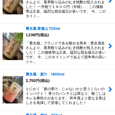
さんより、業界殴り込みのむぎ焼酎が投入されま
した！ 一升瓶で１８００円（外税）。 この価格
帯は正直、猛烈な競合蔵元が多いです。 今、この
タイミ…
豊永蔵 麦遼山 720ml
1,238
円
(税込)
「豊永蔵」ブランドで名を馳せる熊本・豊永酒造
さんより、業界殴り込みのむぎ焼酎が投入されま
した！ この価格帯は正直、猛烈な競合蔵元が多い
です。 今、このタイミングであえて競争率の高い
ジャ…
豊永蔵 麦汁 1800ml
2,750
円
(税込)
とにかく「麦の果汁」じゃないかと思うくらいの
インパクト！ 香りのパンチとは異なり、喉ごしは
キレる爽快さがあります。 昨年度より更なる香ば
しさを発揮して登場してくれました！