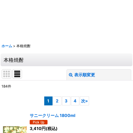
鹿 花巴 大倉 金鼓 大黒正宗 太陽 若波 光栄菊 駒 赤鹿毛 青鹿毛 旭萬年
旭万年 杜氏潤平 中々 きろく 百年の孤独 山ねこ 山翡翠 山猿 クラフト
マン多田 いも麹芋 さつま国分 安田 フラミンゴオレンジ 金峰 海 くじら
のボトル 魔王 大和桜 三岳 豊永蔵 朝日 壱乃穣 飛乃流 龍宮 まーらん舟
鶴梅
ホーム
>
本格焼酎
本格焼酎
表示順変更
閉じる
184
件
サブカテゴリ
:
1
2
3
4
次
»
表示数
:
サニークリーム 1800ml
並び順
:
3,410
円
(税込)