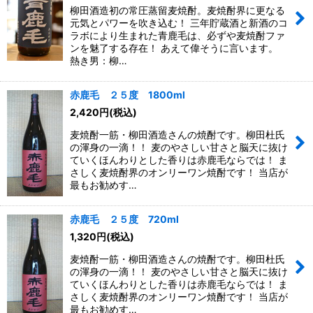
柳田酒造初の常圧蒸留麦焼酎。麦焼酎界に更なる
元気とパワーを吹き込む！ 三年貯蔵酒と新酒のコ
ラボにより生まれた青鹿毛は、必ずや麦焼酎ファ
ンを魅了する存在！ あえて偉そうに言います。
熱き男：柳…
赤鹿毛 ２５度 1800ml
2,420
円
(税込)
麦焼酎一筋・柳田酒造さんの焼酎です。柳田杜氏
の渾身の一滴！！ 麦のやさしい甘さと脳天に抜け
ていくほんわりとした香りは赤鹿毛ならでは！ ま
さしく麦焼酎界のオンリーワン焼酎です！ 当店が
最もお勧めす…
赤鹿毛 ２５度 720ml
1,320
円
(税込)
麦焼酎一筋・柳田酒造さんの焼酎です。柳田杜氏
の渾身の一滴！！ 麦のやさしい甘さと脳天に抜け
ていくほんわりとした香りは赤鹿毛ならでは！ ま
さしく麦焼酎界のオンリーワン焼酎です！ 当店が
最もお勧めす…