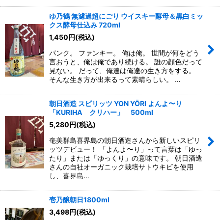
ゆ乃鶴 無濾過超にごり ウイスキー酵母＆黒白ミッ
クス酵母仕込み 720ml
1,450
円
(税込)
パンク。 ファンキー。 俺は俺。 世間が何をどう
言おうと、俺は俺であり続ける。 誰の顔色だって
見ない。 だって、俺達は俺達の生き方をする。
そんな生き方が出来るって素晴らしい。 …
朝日酒造 スピリッツ YON YŌRI よんよ〜り
「KURIHA クリハー」 500ml
5,280
円
(税込)
奄美群島喜界島の朝日酒造さんから新しいスピリ
ッツデビュー！ 「よんよ〜り」って言葉は「ゆっ
たり」または「ゆっくり」の意味です。 朝日酒造
さんの自社オーガニック栽培サトウキビを使用
し、喜界島…
壱乃醸朝日1800ml
3,498
円
(税込)