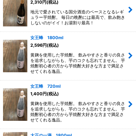
2,310
円
(税込)
地元で愛されている国分酒造のベースとなるレギ
ュラー芋焼酎。 毎日の晩酌には最高で、飲み飽き
しないのがイイ！お湯割り最高！
女王蜂 1800ml
2,596
円
(税込)
黄麹を使用した芋焼酎。 飲みやすさと香りの良さ
を追求しながらも、芋のコクも忘れてません。 芋
焼酎初心者の方から芋焼酎大好きな方まで満足さ
せてくれる逸品。
女王蜂 720ml
1,400
円
(税込)
黄麹を使用した芋焼酎。 飲みやすさと香りの良さ
を追求しながらも、芋のコクも忘れてません。 芋
焼酎初心者の方から芋焼酎大好きな方まで満足さ
せてくれる逸品。
大正の一滴 1800ml