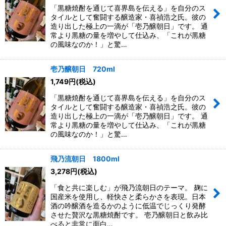
「黒糖焼酎を通じて喜界島を伝える」を自分のス
タイルとして奮闘する醸造家・喜禎浩之氏。彼の
造り出した極上の一滴が「壱乃醸朝日」です。 通
常より黒糖の量を増やして仕込み、「これが黒糖
の風味なのか！」と驚…
壱乃醸朝日 720ml
1,749
円
(税込)
「黒糖焼酎を通じて喜界島を伝える」を自分のス
タイルとして奮闘する醸造家・喜禎浩之氏。彼の
造り出した極上の一滴が「壱乃醸朝日」です。 通
常より黒糖の量を増やして仕込み、「これが黒糖
の風味なのか！」と驚…
飛乃流朝日 1800ml
3,278
円
(税込)
「食と共に楽しむ」が飛乃流朝日のテーマ。 麹に
国産米を使用し、軽快さと柔らかさを表現。日本
酒の吟醸酒を造るかのように低温でじっくり発酵
させた贅沢な黒糖焼酎です。 壱乃醸朝日と飲み比
べると非常に面白…