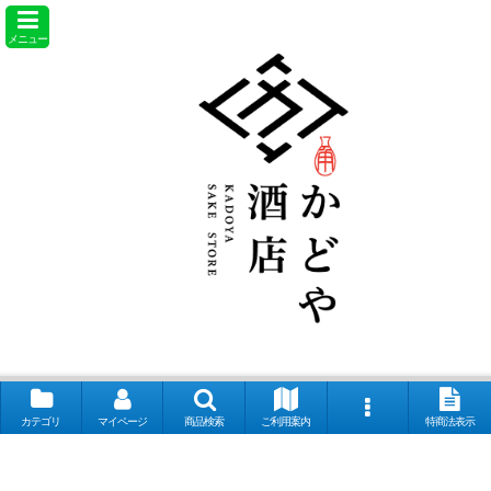
メニュー
カテゴリ
マイページ
商品検索
ご利用案内
特商法表示
【取扱銘柄】田酒 喜久泉 山和 会津娘 磐城壽 土耕ん醸 あぶくま 飛露喜
奈良萬 夢心 写楽 宮泉 花泉 ロ万 大那 仙禽 〆張鶴 早瀬浦 菊鷹 而今 秋