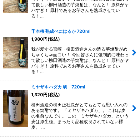
て欲しい柳田酒造の芋焼酎は、なんと！ 原料がヤ
バすぎ！ 原料であるお芋さんを熟成させてい
る！…
千本桜 熟成べにはるか 720ml
1,980
円
(税込)
我が愛する宮崎・柳田酒造さんの造る芋焼酎がめ
ちゃくちゃ面白い！ 今回皆さんに強制的に味わっ
て欲しい柳田酒造の芋焼酎は、なんと！ 原料がヤ
バすぎ！ 原料であるお芋さんを熟成させてい
る！…
ミヤザキハダカ 駒 720ml
1,320
円
(税込)
柳田酒造の柳田正社長がとてもとても思い入れの
ある焼酎です。 「ミヤザキハダカ」。 これは麦
の名前なんです。 この「ミヤザキハダカ」という
麦は原生種。まったく品種改良されていない裸
麦。 …