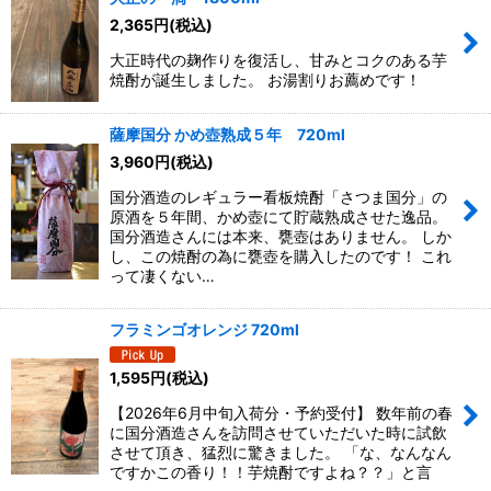
2,365
円
(税込)
大正時代の麹作りを復活し、甘みとコクのある芋
焼酎が誕生しました。 お湯割りお薦めです！
薩摩国分 かめ壺熟成５年 720ml
3,960
円
(税込)
国分酒造のレギュラー看板焼酎「さつま国分」の
原酒を５年間、かめ壺にて貯蔵熟成させた逸品。
国分酒造さんには本来、甕壺はありません。 しか
し、この焼酎の為に甕壺を購入したのです！ これ
って凄くない…
フラミンゴオレンジ 720ml
1,595
円
(税込)
【2026年6月中旬入荷分・予約受付】 数年前の春
に国分酒造さんを訪問させていただいた時に試飲
させて頂き、猛烈に驚きました。 「な、なんなん
ですかこの香り！！芋焼酎ですよね？？」と言