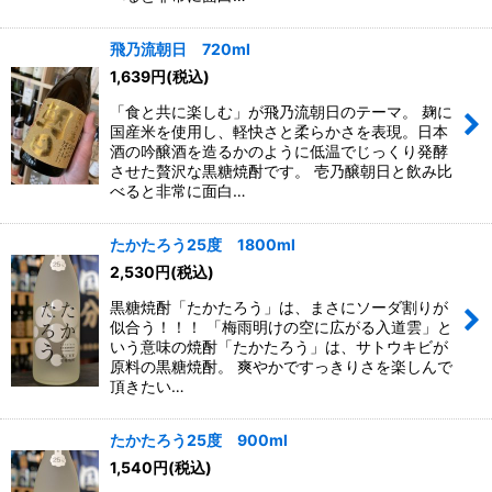
飛乃流朝日 720ml
1,639
円
(税込)
「食と共に楽しむ」が飛乃流朝日のテーマ。 麹に
国産米を使用し、軽快さと柔らかさを表現。日本
酒の吟醸酒を造るかのように低温でじっくり発酵
させた贅沢な黒糖焼酎です。 壱乃醸朝日と飲み比
べると非常に面白…
たかたろう25度 1800ml
2,530
円
(税込)
黒糖焼酎「たかたろう」は、まさにソーダ割りが
似合う！！！ 「梅雨明けの空に広がる入道雲」と
いう意味の焼酎「たかたろう」は、サトウキビが
原料の黒糖焼酎。 爽やかですっきりさを楽しんで
頂きたい…
たかたろう25度 900ml
1,540
円
(税込)