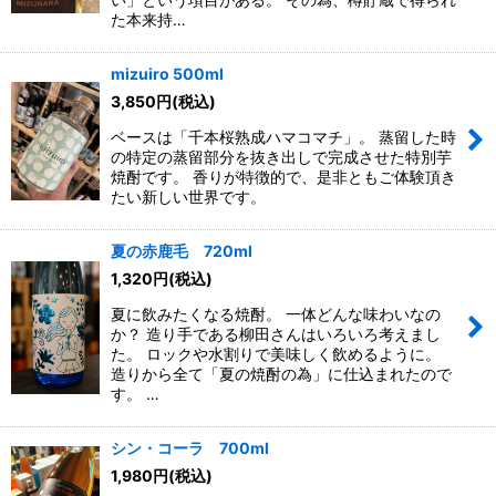
た本来持…
mizuiro 500ml
3,850
円
(税込)
ベースは「千本桜熟成ハマコマチ」。 蒸留した時
の特定の蒸留部分を抜き出しで完成させた特別芋
焼酎です。 香りが特徴的で、是非ともご体験頂き
たい新しい世界です。
夏の赤鹿毛 720ml
1,320
円
(税込)
夏に飲みたくなる焼酎。 一体どんな味わいなの
か？ 造り手である柳田さんはいろいろ考えまし
た。 ロックや水割りで美味しく飲めるように。
造りから全て「夏の焼酎の為」に仕込まれたので
す。 …
シン・コーラ 700ml
1,980
円
(税込)