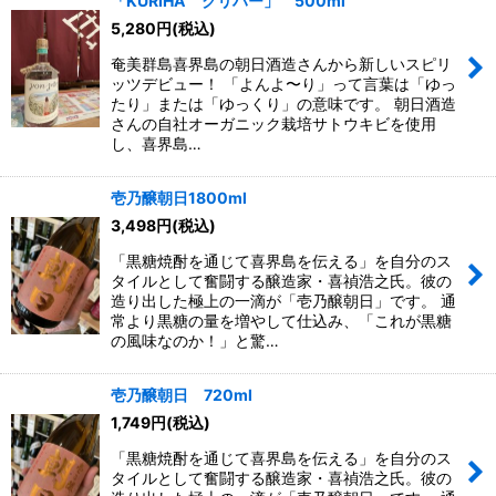
「KURIHA クリハー」 500ml
並び順
:
5,280
円
(税込)
奄美群島喜界島の朝日酒造さんから新しいスピリ
絞り込む
ッツデビュー！ 「よんよ〜り」って言葉は「ゆっ
たり」または「ゆっくり」の意味です。 朝日酒造
さんの自社オーガニック栽培サトウキビを使用
し、喜界島…
壱乃醸朝日1800ml
3,498
円
(税込)
「黒糖焼酎を通じて喜界島を伝える」を自分のス
タイルとして奮闘する醸造家・喜禎浩之氏。彼の
造り出した極上の一滴が「壱乃醸朝日」です。 通
常より黒糖の量を増やして仕込み、「これが黒糖
の風味なのか！」と驚…
壱乃醸朝日 720ml
1,749
円
(税込)
「黒糖焼酎を通じて喜界島を伝える」を自分のス
タイルとして奮闘する醸造家・喜禎浩之氏。彼の