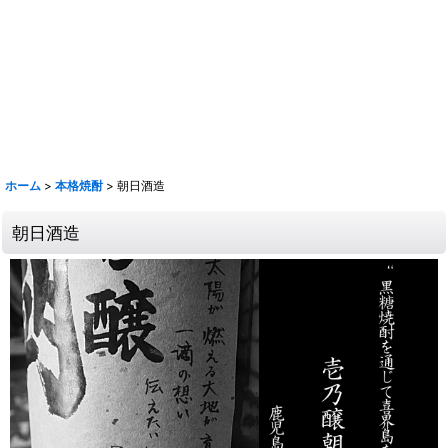
【取扱銘柄】田酒 喜久泉 山和 会津娘 磐城壽 土耕ん醸 あぶくま 飛露喜
奈良萬 夢心 写楽 宮泉 花泉 ロ万 大那 仙禽 〆張鶴 早瀬浦 菊鷹 而今 秋
鹿 花巴 大倉 金鼓 大黒正宗 太陽 若波 光栄菊 駒 赤鹿毛 青鹿毛 旭萬年
旭万年 杜氏潤平 中々 きろく 百年の孤独 山ねこ 山翡翠 山猿 クラフト
マン多田 いも麹芋 さつま国分 安田 フラミンゴオレンジ 金峰 海 くじら
のボトル 魔王 大和桜 三岳 豊永蔵 朝日 壱乃穣 飛乃流 龍宮 まーらん舟
鶴梅
ホーム
>
本格焼酎
>
朝日酒造
朝日酒造