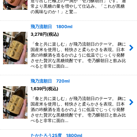
造り出した極上の一滴が「壱乃醸朝日」です。 通
常より黒糖の量を増やして仕込み、「これが黒糖
の風味なのか！」と驚…
飛乃流朝日 1800ml
3,278
円
(税込)
「食と共に楽しむ」が飛乃流朝日のテーマ。 麹に
国産米を使用し、軽快さと柔らかさを表現。日本
酒の吟醸酒を造るかのように低温でじっくり発酵
させた贅沢な黒糖焼酎です。 壱乃醸朝日と飲み比
べると非常に面白…
飛乃流朝日 720ml
1,639
円
(税込)
「食と共に楽しむ」が飛乃流朝日のテーマ。 麹に
国産米を使用し、軽快さと柔らかさを表現。日本
酒の吟醸酒を造るかのように低温でじっくり発酵
させた贅沢な黒糖焼酎です。 壱乃醸朝日と飲み比
べると非常に面白…
たかたろう25度 1800ml