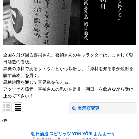
全国を飛び回る喜禎さん。喜禎さんのキャラクターは、まさしく朝
日酒造の看板。
黒糖の原料であるサトウキビから栽培し、「原料を知る事が焼酎を
醸す基本」を貫く。
黒糖焼酎を通じて喜界島を伝える。
アツすぎる蔵元・喜禎さんの思いを是非「朝日」を飲みながら受け
止めて下さい！
表示順変更
閉じる
7
件
表示数
:
朝日酒造 スピリッツ YON YŌRI よんよ〜り