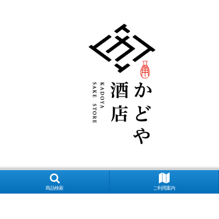
商品検索
ご利用案内
良萬 夢心 写楽 宮泉 花泉 ロ万 大那 仙禽 〆張鶴 早瀬浦 菊鷹 而今 秋
マン多田 いも麹芋 さつま国分 安田 フラミンゴオレンジ 金峰 海 くじらの