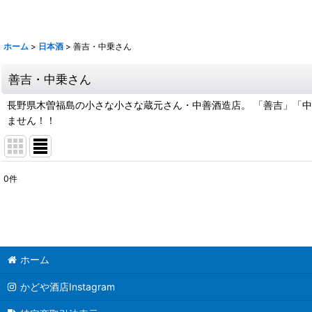
鶴梅
ホーム
>
日本酒
>
善吉・中乗さん
善吉・中乗さん
長野県木曽福島の小さな小さな蔵元さん・中善酒造店。 「善吉」「
ません！！
0
件
表示数
:
並び順
:
ホーム
かどや酒店Instagram