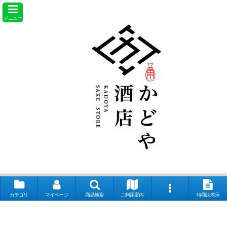
メニュー
カテゴリ
マイページ
商品検索
ご利用案内
特商法表示
【取扱銘柄】田酒 喜久泉 山和 会津娘 磐城壽 土耕ん醸 あぶくま 飛露喜
奈良萬 夢心 写楽 宮泉 花泉 ロ万 大那 仙禽 〆張鶴 早瀬浦 菊鷹 而今 秋