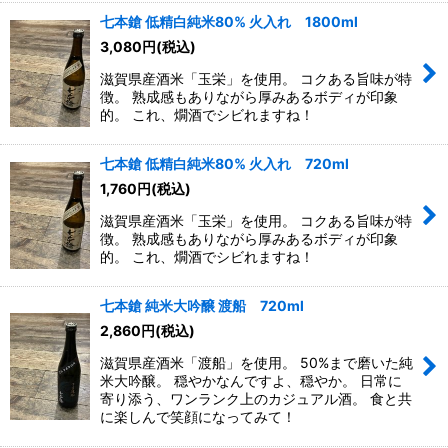
七本鎗 低精白純米80% 火入れ 1800ml
3,080
円
(税込)
滋賀県産酒米「玉栄」を使用。 コクある旨味が特
徴。 熟成感もありながら厚みあるボディが印象
的。 これ、燗酒でシビれますね！
七本鎗 低精白純米80% 火入れ 720ml
1,760
円
(税込)
滋賀県産酒米「玉栄」を使用。 コクある旨味が特
徴。 熟成感もありながら厚みあるボディが印象
的。 これ、燗酒でシビれますね！
七本鎗 純米大吟醸 渡船 720ml
2,860
円
(税込)
滋賀県産酒米「渡船」を使用。 50%まで磨いた純
米大吟醸。 穏やかなんですよ、穏やか。 日常に
寄り添う、ワンランク上のカジュアル酒。 食と共
に楽しんで笑顔になってみて！