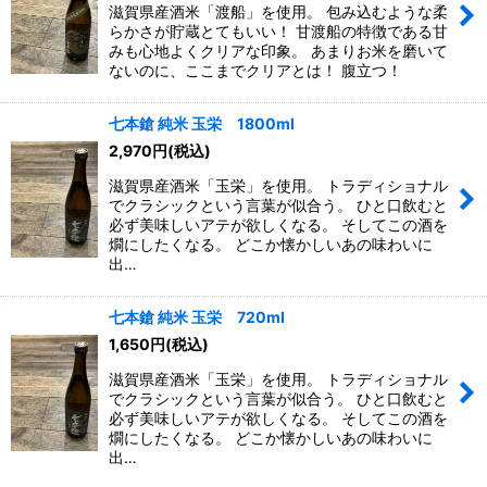
滋賀県産酒米「渡船」を使用。 包み込むような柔
らかさが貯蔵とてもいい！ 甘渡船の特徴である甘
みも心地よくクリアな印象。 あまりお米を磨いて
ないのに、ここまでクリアとは！ 腹立つ！
七本鎗 純米 玉栄 1800ml
2,970
円
(税込)
滋賀県産酒米「玉栄」を使用。 トラディショナル
でクラシックという言葉が似合う。 ひと口飲むと
必ず美味しいアテが欲しくなる。 そしてこの酒を
燗にしたくなる。 どこか懐かしいあの味わいに
出…
七本鎗 純米 玉栄 720ml
1,650
円
(税込)
滋賀県産酒米「玉栄」を使用。 トラディショナル
でクラシックという言葉が似合う。 ひと口飲むと
必ず美味しいアテが欲しくなる。 そしてこの酒を
燗にしたくなる。 どこか懐かしいあの味わいに
出…