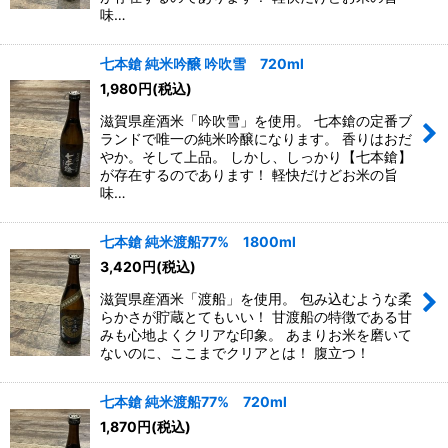
味…
七本鎗 純米吟醸 吟吹雪 720ml
1,980
円
(税込)
滋賀県産酒米「吟吹雪」を使用。 七本鎗の定番ブ
ランドで唯一の純米吟醸になります。 香りはおだ
やか。そして上品。 しかし、しっかり【七本鎗】
が存在するのであります！ 軽快だけどお米の旨
味…
七本鎗 純米渡船77% 1800ml
3,420
円
(税込)
滋賀県産酒米「渡船」を使用。 包み込むような柔
らかさが貯蔵とてもいい！ 甘渡船の特徴である甘
みも心地よくクリアな印象。 あまりお米を磨いて
ないのに、ここまでクリアとは！ 腹立つ！
七本鎗 純米渡船77% 720ml
1,870
円
(税込)