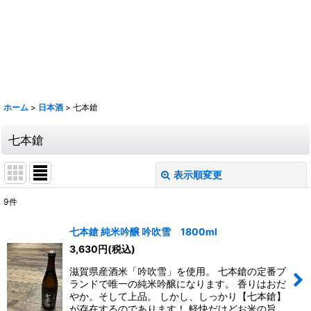
鹿 花巴 大倉 金鼓 大黒正宗 太陽 若波 光栄菊 駒 赤鹿毛 青鹿毛 旭萬年
旭万年 杜氏潤平 中々 きろく 百年の孤独 山ねこ 山翡翠 山猿 クラフト
マン多田 いも麹芋 さつま国分 安田 フラミンゴオレンジ 金峰 海 くじら
のボトル 魔王 大和桜 三岳 豊永蔵 朝日 壱乃穣 飛乃流 龍宮 まーらん舟
鶴梅
ホーム
>
日本酒
>
七本鎗
七本鎗
表示順変更
閉じる
9
件
表示数
:
七本鎗 純米吟醸 吟吹雪 1800ml
3,630
円
(税込)
並び順
:
滋賀県産酒米「吟吹雪」を使用。 七本鎗の定番ブ
ランドで唯一の純米吟醸になります。 香りはおだ
絞り込む
やか。そして上品。 しかし、しっかり【七本鎗】
が存在するのであります！ 軽快だけどお米の旨