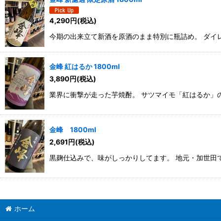
並び順
:
4,290
円
(税込)
今期の出来立て新酒を原酒のまま特別に瓶詰め。 ダイ
金峰 紅はるか 1800ml
3,890
円
(税込)
業界に衝撃が走った芋焼酎。 サツマイモ「紅はるか」
金峰 1800ml
2,691
円
(税込)
黒麹仕込みで、味がしっかりしてます。 地元・加世田
ホーム