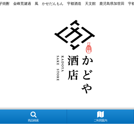
芋焼酎 金峰荒濾過 風 かせだんもん 宇都酒造 天文館 鹿児島県加世田 宇
商品検索
ご利用案内
良萬 夢心 写楽 宮泉 花泉 ロ万 大那 仙禽 〆張鶴 早瀬浦 菊鷹 而今 秋