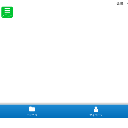
金峰 
メニュー
カテゴリ
マイページ
【取扱銘柄】田酒 喜久泉 山和 会津娘 磐城壽 土耕ん醸 あぶくま 飛露喜 奈