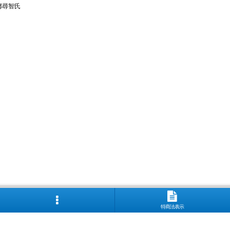
都尋智氏
特商法表示
鹿 花巴 大倉 金鼓 大黒正宗 太陽 若波 光栄菊 駒 赤鹿毛 青鹿毛 旭萬年