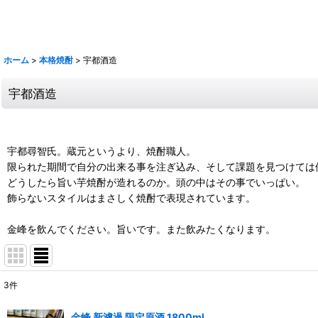
旭万年 杜氏潤平 中々 きろく 百年の孤独 山ねこ 山翡翠 山猿 クラフト
鶴梅
ホーム
>
本格焼酎
>
宇都酒造
宇都酒造
宇都尋智氏。蔵元というより、焼酎職人。
限られた期間で自分の出来る事を注ぎ込み、そして課題を見つけては
どうしたら旨い芋焼酎が造れるのか。頭の中はその事でいっぱい。
飾らないスタイルはまさしく焼酎で表現されています。
金峰を飲んでください。旨いです。また飲みたくなります。
3
件
表示数
:
金峰 新濾過 限定原酒 1800ml