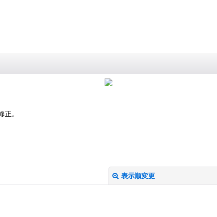
マン多田 いも麹芋 さつま国分 安田 フラミンゴオレンジ 金峰 海 くじらの
修正。
表示順変更