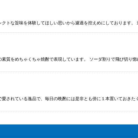
レクトな旨味を体験してほしい思いから濾過を控えめにしております。
絞り込む
の素質をめちゃくちゃ焼酎で表現しています。 ソーダ割りで飛び切り惚
で愛されている逸品で、毎日の晩酌には是非とも傍に１本置いておきた