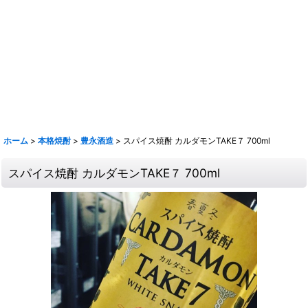
【取扱銘柄】田酒 喜久泉 山和 会津娘 磐城壽 土耕ん醸 あぶくま 飛露喜
奈良萬 夢心 写楽 宮泉 花泉 ロ万 大那 仙禽 〆張鶴 早瀬浦 菊鷹 而今 秋
鹿 花巴 大倉 金鼓 大黒正宗 太陽 若波 光栄菊 駒 赤鹿毛 青鹿毛 旭萬年
旭万年 杜氏潤平 中々 きろく 百年の孤独 山ねこ 山翡翠 山猿 クラフト
マン多田 いも麹芋 さつま国分 安田 フラミンゴオレンジ 金峰 海 くじら
のボトル 魔王 大和桜 三岳 豊永蔵 朝日 壱乃穣 飛乃流 龍宮 まーらん舟
鶴梅
ホーム
>
本格焼酎
>
豊永酒造
>
スパイス焼酎 カルダモンTAKE７ 700ml
スパイス焼酎 カルダモンTAKE７ 700ml